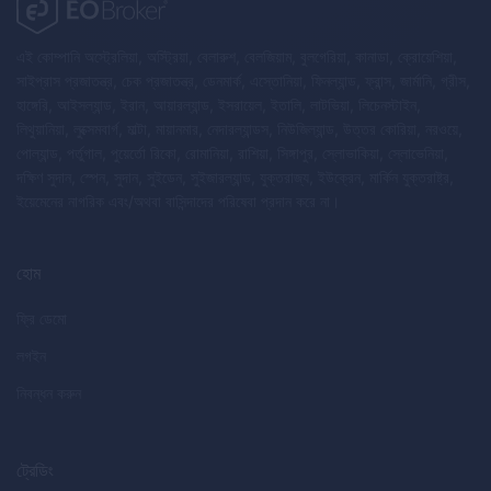
এই কোম্পানি অস্ট্রেলিয়া, অস্ট্রিয়া, বেলারুশ, বেলজিয়াম, বুলগেরিয়া, কানাডা, ক্রোয়েশিয়া,
সাইপ্রাস প্রজাতন্ত্র, চেক প্রজাতন্ত্র, ডেনমার্ক, এস্তোনিয়া, ফিনল্যান্ড, ফ্রান্স, জার্মানি, গ্রীস,
হাঙ্গেরি, আইসল্যান্ড, ইরান, আয়ারল্যান্ড, ইসরায়েল, ইতালি, লাটভিয়া, লিচেনস্টাইন,
লিথুয়ানিয়া, লুক্সেমবার্গ, মাল্টা, মায়ানমার, নেদারল্যান্ডস, নিউজিল্যান্ড, উত্তর কোরিয়া, নরওয়ে,
পোল্যান্ড, পর্তুগাল, পুয়ের্তো রিকো, রোমানিয়া, রাশিয়া, সিঙ্গাপুর, স্লোভাকিয়া, স্লোভেনিয়া,
দক্ষিণ সুদান, স্পেন, সুদান, সুইডেন, সুইজারল্যান্ড, যুক্তরাজ্য, ইউক্রেন, মার্কিন যুক্তরাষ্ট্র,
ইয়েমেনের নাগরিক এবং/অথবা বাসিন্দাদের পরিষেবা প্রদান করে না।
হোম
ফ্রি ডেমো
লগইন
নিবন্ধন করুন
ট্রেডিং