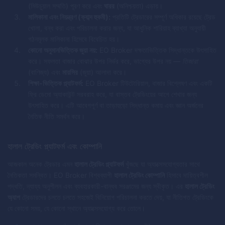
(মিউচুয়াল সম্মতি) পূরণ করে এবং
ঘারর
(অনিশ্চয়তা) এড়ায়।
মালিকানা এবং নিয়ন্ত্রণ (ক্বাব্দ হুকমী):
প্রতিটি ট্রেডারের সম্পূর্ণ অধিকার রয়েছে ট্রেড
খোলা, বন্ধ করা এবং পরিচালনা করার জন্য, যা আধুনিক শারিয়াহ ব্যাখ্যা অনুযায়ী
গঠনমূলক মালিকানা হিসেবে বিবেচিত হয়।
কোনো অনুমানভিত্তিক জুয়া নয়:
EO Broker দক্ষতাভিত্তিক সিদ্ধান্তকে উৎসাহিত
করে। সফলতা বাজার বোঝার উপর নির্ভর করে, ভাগ্যের উপর নয় —
তিজারা
(বাণিজ্য) এবং
মায়সির
(জুয়া) আলাদা করে।
শিক্ষা-ভিত্তিক প্ল্যাটফর্ম:
EO Broker টিউটোরিয়াল, বাজার বিশ্লেষণ এবং একটি
ফ্রি ডেমো অ্যাকাউন্ট সরবরাহ করে, যা বাস্তব ট্রেডিংয়ের আগে শেখার জন্য
উৎসাহিত করে। এটি আবেগপূর্ণ বা তাড়াহুড়ো সিদ্ধান্ত কমায় এবং জ্ঞান অর্জনের
নৈতিক নীতি সমর্থন করে।
হালাল ট্রেডিং প্ল্যাটফর্ম এবং কোম্পানি
আজকাল অনেক ট্রেডার এমন
হালাল ট্রেডিং প্ল্যাটফর্ম
খুঁজছে যা অ্যাক্সেসযোগ্যতার সাথে
নৈতিকতা সমন্বিত। EO Broker বিশ্বব্যাপী
হালাল ট্রেডিং কোম্পানি
হিসাবে দায়িত্বশীল
পদ্ধতি, ন্যায্য অনুশীলন এবং ব্যবহারকারী-বান্ধব সরঞ্জামের জন্য স্বীকৃত। এর
হালাল ট্রেডিং
অ্যাপ
ট্রেডারদের চলতে চলতে সহজেই বিনিয়োগ পরিচালনা করতে দেয়, যা নীতিগত ট্রেডিংকে
যে কোনো সময়, যে কোনো স্থানে অ্যাক্সেসযোগ্য করে তোলে।