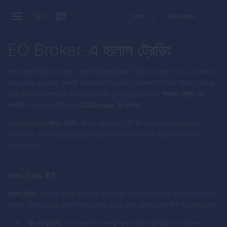
লগইন
নিবন্ধন করুন
EO Broker-এ হালাল ট্রেডিং
অনেক মুসলিম ট্রেডারের জন্য, প্রশ্নটি শুধুমাত্র কিভাবে ট্রেড করা যায় তা নয়, বরং কিভাবে
হালাল ট্রেড করা যায়। ইসলামী অর্থায়নের নীতির সাথে সামঞ্জস্যপূর্ণ নীতিগত বিনিয়োগ আগের
চেয়ে আরও গুরুত্বপূর্ণ হয়ে উঠেছে। অনেকেই এখন জিজ্ঞাসা করছেন:
ইসলামে ট্রেডিং কি
হালাল?
এবং আরও নির্দিষ্টভাবে,
EO Broker কি হালাল?
নিচে আমরা দেখব
হালাল ট্রেডিং
কীভাবে কাজ করে, এটি কীভাবে শারিয়াহ নীতির সাথে
সামঞ্জস্যপূর্ণ, এবং কেন EO Broker আধুনিক ট্রেডিং প্ল্যাটফর্মের মধ্যে হালাল হিসাবে
বিবেচিত হয়।
হালাল ট্রেডিং কী?
হালাল ট্রেডিং
হল এমন আর্থিক কার্যকলাপ যা ইসলামী অর্থায়নের (শারিয়াহ) নৈতিক ও আইনগত
কাঠামো অনুসরণ করে। হালাল হিসাবে যোগ্য হওয়ার জন্য ট্রেডিংকে মূল নীতি পূরণ করতে হবে:
সুদ নেই (রিবা):
কোন লেনদেন যা গ্যারান্টিযুক্ত লাভ বা সুদ জড়িত তা নিষিদ্ধ।