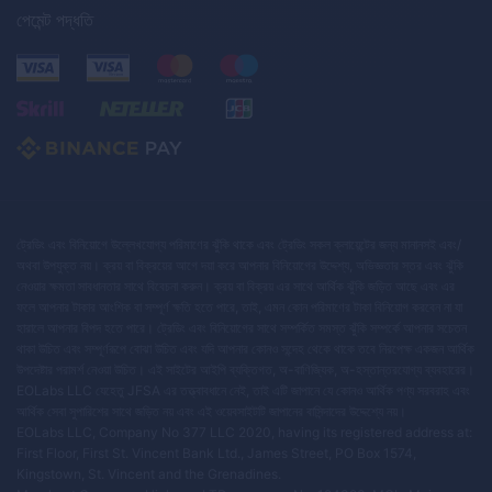
পেমেন্ট পদ্ধতি
ট্রেডিং এবং বিনিয়োগে উল্লেখযোগ্য পরিমাণের ঝুঁকি থাকে এবং ট্রেডিং সকল ক্লায়েন্টের জন্য মানানসই এবং/
অথবা উপযুক্ত নয়। ক্রয় বা বিক্রয়ের আগে দয়া করে আপনার বিনিয়োগের উদ্দেশ্য, অভিজ্ঞতার স্তর এবং ঝুঁকি
নেওয়ার ক্ষমতা সাবধানতার সাথে বিবেচনা করুন। ক্রয় বা বিক্রয় এর সাথে আর্থিক ঝুঁকি জড়িত আছে এবং এর
ফলে আপনার টাকার আংশিক বা সম্পূর্ণ ক্ষতি হতে পারে, তাই, এমন কোন পরিমাণের টাকা বিনিয়োগ করবেন না যা
হারালে আপনার বিপদ হতে পারে। ট্রেডিং এবং বিনিয়োগের সাথে সম্পর্কিত সমস্ত ঝুঁকি সম্পর্কে আপনার সচেতন
থাকা উচিত এবং সম্পূর্ণরূপে বোঝা উচিত এবং যদি আপনার কোনও সন্দেহ থেকে থাকে তবে নিরপেক্ষ একজন আর্থিক
উপদেষ্টার পরামর্শ নেওয়া উচিত। এই সাইটের আইপি ব্যক্তিগত, অ-বাণিজ্যিক, অ-হস্তান্তরযোগ্য ব্যবহারের।
EOLabs LLC যেহেতু JFSA এর তত্ত্বাবধানে নেই, তাই এটি জাপানে যে কোনও আর্থিক পণ্য সরবরাহ এবং
আর্থিক সেবা সুপারিশের সাথে জড়িত নয় এবং এই ওয়েবসাইটটি জাপানের বাসিন্দাদের উদ্দেশ্যে নয়।
EOLabs LLC, Company No 377 LLC 2020, having its registered address at:
First Floor, First St. Vincent Bank Ltd., James Street, PO Box 1574,
Kingstown, St. Vincent and the Grenadines.