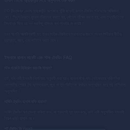
হালাল ডেমো অ্যাকাউন্ট দিয়ে অনুশীলন শুরু করুন
EO Broker ডেমো অ্যাকাউন্ট আপনাকে ঝুঁকি ছাড়াই হালাল ট্রেডিং পরিবেশের অভিজ্ঞতা
দেয়। শিখুন কিভাবে মূলধন পরিচালনা করতে হয়, কৌশল পরীক্ষা করতে হয়, এবং তথ্যভিত্তিক
সিদ্ধান্ত নিতে হয় — সবকিছু বাস্তব অর্থ ব্যবহার না করেই।
যখন আপনি আত্মবিশ্বাসী হন, তখন লাইভ ট্রেডিংয়ে স্থানান্তর করতে পারেন শারিয়াহ নীতির
ন্যায্যতা, জ্ঞান, এবং দায়িত্ব বজায় রেখে।
ইসলামে হালাল মার্কেট এবং স্টক ট্রেডিং FAQ
স্টক মার্কেটে বিনিয়োগ করা কি হালাল?
হ্যাঁ, যদি এটি ইসলামী নির্দেশিকা অনুযায়ী করা হয়। হালাল স্টক এবং নৈতিকভাবে পরিচালিত
কোম্পানির শেয়ার (যা অ্যালকোহল, জুয়া বা সুদ-ভিত্তিক অর্থায়ন অন্তর্ভুক্ত করে না) মালিকানা
অনুমোদিত।
মার্জিন ট্রেডিং হালাল নাকি হারাম?
মার্জিন ট্রেডিং ঋণ নেওয়া জড়িত করে, যা প্রায়শই সুদ বহন করে, তাই এটি অনুমোদিত ইসলামী
বিকল্প ছাড়া হালাল নয়।
শর্ট ট্রেডিং কি হালাল?