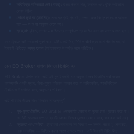
অতিরিক্ত অনিশ্চয়তা নেই (ঘারর):
উভয় পক্ষকে শর্ত, ফলাফল এবং ঝুঁকি স্পষ্টভাবে
বোঝা উচিত।
কোনো জুয়া নয় (মায়সির):
লাভ অবশ্যই প্রচেষ্টা, দক্ষতা এবং বিশ্লেষণ থেকে আসতে
হবে — কপচ বা অনুমান থেকে নয়।
স্বচ্ছতা:
চুক্তি, সম্পদ এবং উদ্দেশ্য সম্পূর্ণরূপে প্রকাশিত এবং ন্যায়সংগত হতে হবে।
যখন ট্রেডিং এই শর্তগুলো পূরণ করে, এটি একটি বৈধ, নৈতিক বাণিজ্যের রূপে পরিণত হয়, যা
ইসলামী ঐতিহ্যে
কাস্ব হালাল
(আইনসম্মত উপার্জন) নামে পরিচিত।
কেন EO Broker হালাল হিসাবে বিবেচিত হয়
EO Broker হালাল কারণ এটি এই মূল ইসলামী মান অনুসরণ করে ডিজাইন করা হয়েছে।
প্ল্যাটফর্মটি একটি স্বচ্ছ, রিবা-মুক্ত পরিবেশ প্রদান করে যা দায়িত্বশীল, জ্ঞানভিত্তিক
ট্রেডিংকে উৎসাহিত করে, অনুমানের পরিবর্তে।
এটি শারিয়াহ নীতির সাথে কিভাবে সামঞ্জস্যপূর্ণ:
সুদ-মুক্ত ট্রেডিং:
EO Broker ওভারনাইট সোয়াপ বা সুদের চার্জ প্রয়োগ করে না।
প্রতিটি লেনদেন সম্পন্ন হয় ট্রেডারের নিজের মূলধন ব্যবহার করে, ধার করা অর্থ নয়।
স্বচ্ছতা এবং স্পষ্টতা:
ট্রেডাররা লেনদেনের সব বিবরণ — সম্পদ, পরিমাণ, পেআউট,
এবং সময়সীমা — নিশ্চিত করার আগে দেখতে পারে। এটি ইসলামী নীতি
রিদা