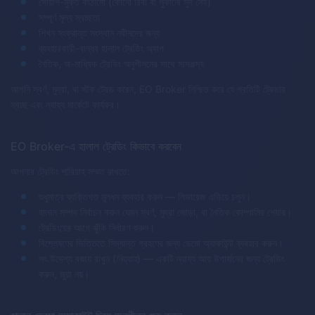
সোয়াপ-মুক্ত কাঠামো (কোনো রিবা বা লুকানো সুদ নেই)
সম্পূর্ণ মূল্য স্বচ্ছতা
শিখন সংক্রান্ত সংস্থান নবীনদের জন্য
ব্যবহারকারী-বান্ধব হালাল ট্রেডিং অ্যাপ
নৈতিক, অ-মাধ্যিক ট্রেডিং অনুশীলনের সাথে সামঞ্জস্য
আপনি স্বর্ণ, মুদ্রা, বা স্টক ট্রেড করেন, EO Broker নিশ্চিত করে যে প্রতিটি ট্রেডার
স্বচ্ছ এবং ন্যায্য মার্কেটে কার্যকর।
EO Broker-এ হালাল ট্রেডিং কিভাবে করবেন
আপনার ট্রেডিং শারিয়াহ সম্মত রাখতে:
শুধুমাত্র ব্যক্তিগত মূলধন ব্যবহার করুন — লিভারেজ এড়িয়ে চলুন।
হালাল সম্পদ নির্বাচন করুন যেমন স্বর্ণ, মুদ্রা জোড়া, বা নৈতিক কোম্পানির শেয়ার।
ট্রেডিংয়ের আগে ঝুঁকি নির্ধারণ করুন।
বিশ্লেষণের ভিত্তিতে সিদ্ধান্ত গ্রহণের জন্য ডেমো অ্যাকাউন্ট ব্যবহার করুন।
সৎ উদ্দেশ্য বজায় রাখুন (
নিয়্যাহ
) — একটি ন্যায্য আয় উপার্জনের জন্য ট্রেডিং
করুন, জুয়া নয়।