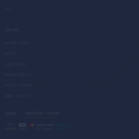
ব্লগ
কোম্পানি
কোম্পানী পরিচিতি
শর্তাবলী
পেমেন্ট নীতিমালা
অর্থফেরত নীতিমালা
গোপনীয়তা নীতিমালা
AML
এবং
KYC
ট্রেডার
অ্যফিলিয়েট প্রোগ্রাম