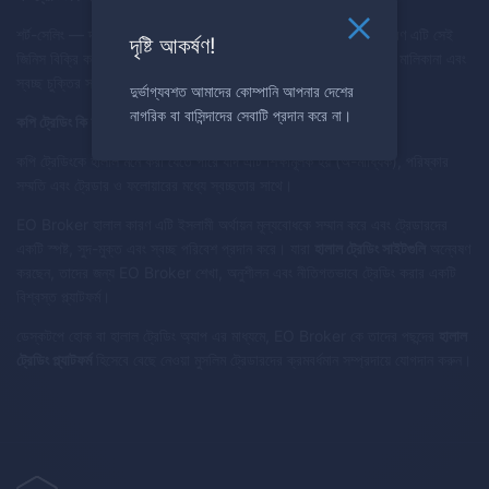
শর্ট-সেলিং — দাম কমার থেকে লাভ — ইসলামী অর্থায়নে সমস্যা হতে পারে কারণ এটি সেই
দৃষ্টি আকর্ষণ!
জিনিস বিক্রি করা হতে পারে যা কারো মালিকানায় নেই। EO Broker প্রকৃত মালিকানা এবং
স্বচ্ছ চুক্তির সাথে ট্রেডিংকে উৎসাহিত করে।
দুর্ভাগ্যবশত আমাদের কোম্পানি আপনার দেশের
নাগরিক বা বাসিন্দাদের সেবাটি প্রদান করে না।
কপি ট্রেডিং কি হালাল?
কপি ট্রেডিংকে হালাল মনে করা যেতে পারে যদি এটি শিক্ষামূলক হয় (অ-মাধ্যিক), পরিষ্কার
সম্মতি এবং ট্রেডার ও ফলোয়ারের মধ্যে স্বচ্ছতার সাথে।
EO Broker হালাল কারণ এটি ইসলামী অর্থায়ন মূল্যবোধকে সম্মান করে এবং ট্রেডারদের
একটি স্পষ্ট, সুদ-মুক্ত এবং স্বচ্ছ পরিবেশ প্রদান করে। যারা
হালাল ট্রেডিং সাইটগুলি
অন্বেষণ
করছেন, তাদের জন্য EO Broker শেখা, অনুশীলন এবং নীতিগতভাবে ট্রেডিং করার একটি
বিশ্বস্ত প্ল্যাটফর্ম।
ডেস্কটপে হোক বা হালাল ট্রেডিং অ্যাপ এর মাধ্যমে, EO Broker কে তাদের পছন্দের
হালাল
ট্রেডিং প্ল্যাটফর্ম
হিসেবে বেছে নেওয়া মুসলিম ট্রেডারদের ক্রমবর্ধমান সম্প্রদায়ে যোগদান করুন।